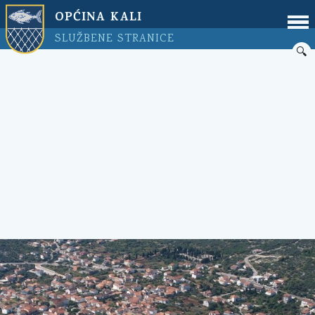
OPĆINA KALI
SLUŽBENE STRANICE
🔍