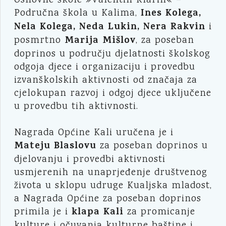
Osnovne škole »Valentin Klarin« –
Ines Kolega,
Područna škola u Kalima,
Nela Kolega, Neda Lukin, Nera Rakvin
i
Marija Mišlov
posmrtno
, za poseban
doprinos u području djelatnosti školskog
odgoja djece i organizaciju i provedbu
izvanškolskih aktivnosti od značaja za
cjelokupan razvoj i odgoj djece uključene
u provedbu tih aktivnosti.
Nagrada Općine Kali uručena je i
Mateju Blaslovu
za poseban doprinos u
djelovanju i provedbi aktivnosti
usmjerenih na unaprjeđenje društvenog
života u sklopu udruge Kualjska mladost,
a Nagrada Općine za poseban doprinos
klapa Kali
primila je i
za promicanje
kulture i očuvanja kulturne baštine i