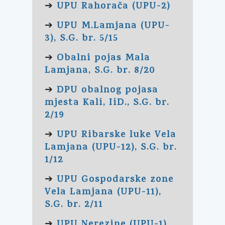
UPU Rahorača (UPU-2)
➔
UPU M.Lamjana (UPU-
➔
3), S.G. br. 5/15
Obalni pojas Mala
➔
Lamjana, S.G. br. 8/20
DPU obalnog pojasa
➔
mjesta Kali, IiD., S.G. br.
2/19
UPU Ribarske luke Vela
➔
Lamjana (UPU-12), S.G. br.
1/12
UPU Gospodarske zone
➔
Vela Lamjana (UPU-11),
S.G. br. 2/11
UPU Nerezine (UPU-1),
➔