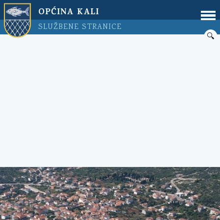
OPĆINA KALI
SLUŽBENE STRANICE
🔍