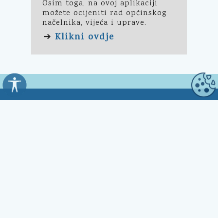
Osim toga, na ovoj aplikaciji
možete ocijeniti rad općinskog
načelnika, vijeća i uprave.
Klikni ovdje
➔
Općina Kali
Trg Marnjiva 23
23272 Kali, HR
Uredovno vrijeme:
7:00 - 15:00 sati
Kontakt: