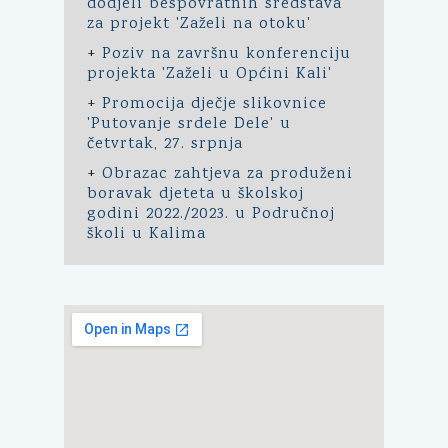
dodjeli bespovratnih sredstava
za projekt 'Zaželi na otoku'
+
Poziv na završnu konferenciju
projekta 'Zaželi u Općini Kali'
+
Promocija dječje slikovnice
'Putovanje srdele Dele' u
četvrtak, 27. srpnja
+
Obrazac zahtjeva za produženi
boravak djeteta u školskoj
godini 2022./2023. u Područnoj
školi u Kalima