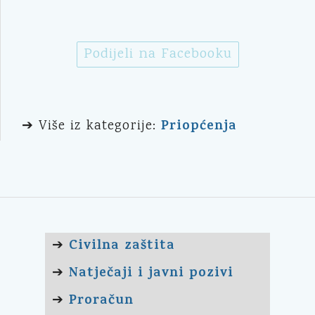
Podijeli na Facebooku
Priopćenja
➔ Više iz kategorije:
Civilna zaštita
➔
Natječaji i javni pozivi
➔
Proračun
➔