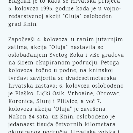
Blagdan je to kada se Hrvatska prisjeća
5. kolovoza 1995. godine kada je u vojno-
redarstvenoj akciji "Oluja" oslobođen
grad Knin.
Započevši 4. kolovoza, u ranim jutarnjim
satima, akcija "Oluja" nastavila se
oslobađanjem Svetog Roka i više gradova
na širem okupiranom području. Petoga
kolovoza, točno u podne, na kninskoj
tvrđavi zavijorila se dvadesetmetarska
hrvatska zastava; 6. kolovoza oslobođeno
je Plaško, Lički Osik, Vrhovine, Obrovac,
Korenica, Slunj i Plitvice, a već 7.
kolovoza akcija "Oluja" je završena.
Nakon 84 sata, uz Knin, oslobođeno je
jedanaest tisuća četvornih kilometara
okupiranog područja. Hrvatska vojska i