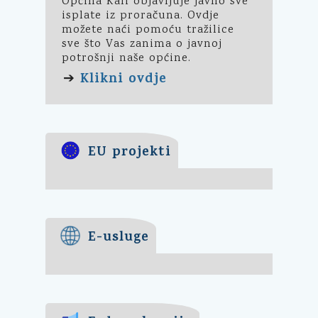
Općina Kali objavljuje javno sve
isplate iz proračuna. Ovdje
možete naći pomoću tražilice
sve što Vas zanima o javnoj
potrošnji naše općine.
Klikni ovdje
➔
EU projekti
E-usluge