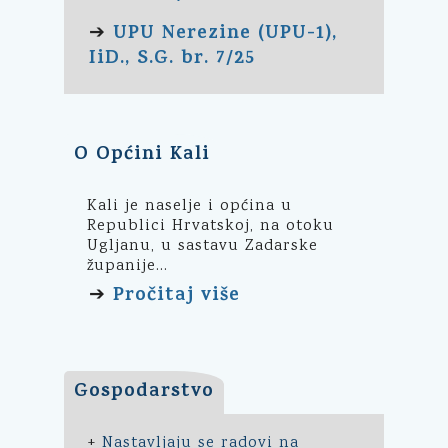
UPU Nerezine (UPU-1),
➔
IiD., S.G. br. 7/25
O Općini Kali
Kali je naselje i općina u
Republici Hrvatskoj, na otoku
Ugljanu, u sastavu Zadarske
županije...
Pročitaj više
➔
Gospodarstvo
+
Nastavljaju se radovi na