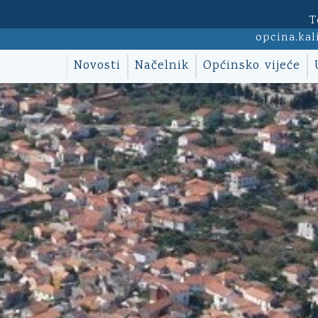
T
opcina.kal
Novosti
Načelnik
Općinsko vijeće