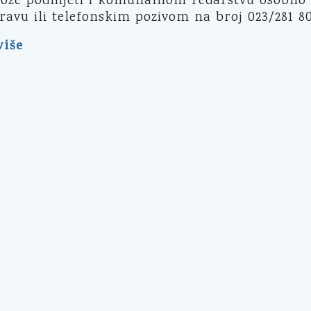
može podnijeti i komunalnom redarstvu osobno
avu ili telefonskim pozivom na broj 023/281 80
više