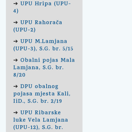
UPU Hripa (UPU-
➔
4)
UPU Rahorača
➔
(UPU-2)
UPU M.Lamjana
➔
(UPU-3), S.G. br. 5/15
Obalni pojas Mala
➔
Lamjana, S.G. br.
8/20
DPU obalnog
➔
pojasa mjesta Kali,
IiD., S.G. br. 2/19
UPU Ribarske
➔
luke Vela Lamjana
(UPU-12), S.G. br.