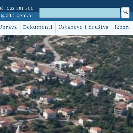
el. 023 281 800
i@zd.t-com.hr
Uprava
Dokumenti
Ustanove i društva
Izbori