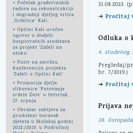
+
Početak građevinskih
31.08.2023.
radova na rekonstrukciji
i dogradnji dječjeg vrtića
Pročitaj 
➔
„Srdelica“ Kali
+
Općini Kali uručen
ugovor o dodjeli
Odluka o
bespovratnih sredstava
za projekt 'Zaželi na
4. studenog 
otoku'
+
Poziv na završnu
Pregledaj/p
konferenciju projekta
br. 7/2019.)
'Zaželi u Općini Kali'
+
Promocija dječje
Pročitaj 
➔
slikovnice 'Putovanje
srdele Dele' u četvrtak,
27. srpnja
Prijava n
+
Obrazac zahtjeva za
produženi boravak
28. listopada
djeteta u školskoj godini
2022./2023. u Područnoj