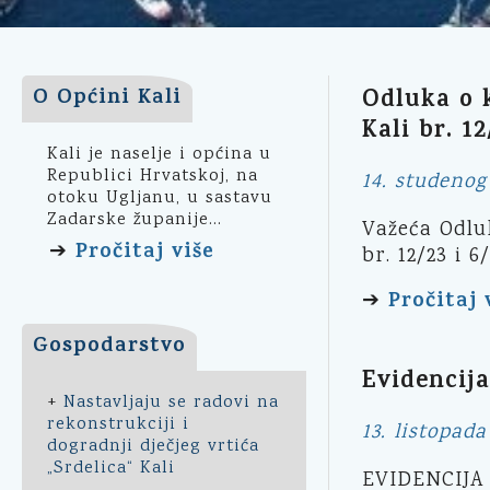
O Općini Kali
Odluka o 
Kali br. 12
Kali je naselje i općina u
Republici Hrvatskoj, na
14. studenog
otoku Ugljanu, u sastavu
Zadarske županije...
Važeća Odlu
Pročitaj više
➔
br. 12/23 i 6/
Pročitaj 
➔
Gospodarstvo
Evidencij
+
Nastavljaju se radovi na
rekonstrukciji i
13. listopada
dogradnji dječjeg vrtića
„Srdelica“ Kali
EVIDENCIJA