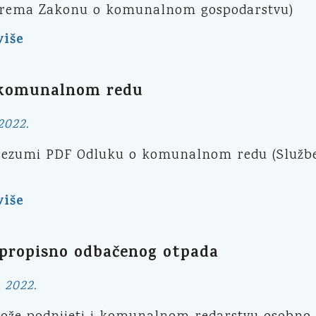
 (prema Zakonu o komunalnom gospodarstvu)
više
 komunalnom redu
2022.
rezumi PDF Odluku o komunalnom redu (Službe
više
epropisno odbačenog otpada
 2022.