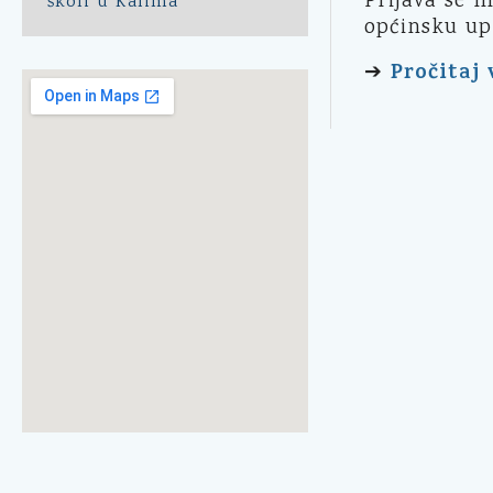
Prijava se 
školi u Kalima
općinsku upr
Pročitaj 
➔