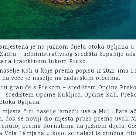
 smještena je na južnom dijelu otoka Ugljana u
 Zadra - administrativnog središta županije uda
zana trajektnom lukom Preko.
naselje Kali u koje prema popisu iz 2021. ima 1.
 najveće je naselje na zadarskim otocima.
veru graniče s Prekom – središtem Općine Preko
– središtem Općine Kukljica. Općine Kali, Preko
otoka Ugljana.
 mjesta čini naselje između uvala Mul i Batala
, dok se noviji dio mjesta pruža prema uvali M
enutoj prema Kornatima na južnom dijelu. Gos
a Vela Lamjana u kojoj se nalazi istoimena rib