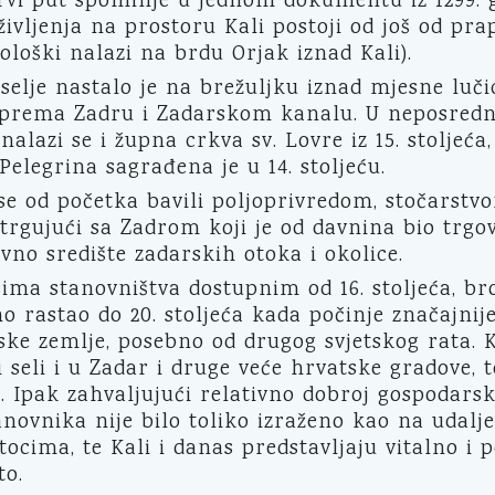
rvi put spominje u jednom dokumentu iz 1299. g
življenja na prostoru Kali postoji od još od prap
ološki nalazi na brdu Orjak iznad Kali).
elje nastalo je na brežuljku iznad mjesne luči
 prema Zadru i Zadarskom kanalu. U neposredno
nalazi se i župna crkva sv. Lovre iz 15. stoljeća,
 Pelegrina sagrađena je u 14. stoljeću.
se od početka bavili poljoprivredom, stočarstv
trgujući sa Zadrom koji je od davnina bio trgo
vno središte zadarskih otoka i okolice.
ima stanovništva dostupnim od 16. stoljeća, br
o rastao do 20. stoljeća kada počinje značajnije
ke zemlje, posebno od drugog svjetskog rata. K
di seli i u Zadar i druge veće hrvatske gradove, t
. Ipak zahvaljujući relativno dobroj gospodarsko
novnika nije bilo toliko izraženo kao na udalj
ocima, te Kali i danas predstavljaju vitalno i 
to.