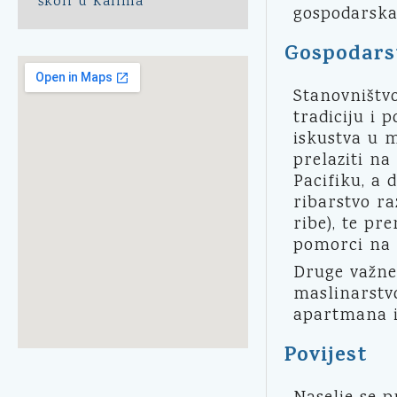
školi u Kalima
gospodarska
Gospodars
Stanovništv
tradiciju i 
iskustva u m
prelaziti na
Pacifiku, a 
ribarstvo ra
ribe), te pr
pomorci na
Druge važne 
maslinarstvo
apartmana i 
Povijest