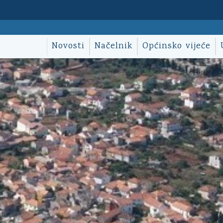
Novosti
Načelnik
Općinsko vijeće