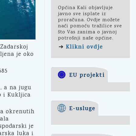
Općina Kali objavljuje
javno sve isplate iz
proračuna. Ovdje možete
naći pomoću tražilice sve
što Vas zanima o javnoj
potrošnji naše općine.
Klikni ovdje
➔
 Zadarskoj
ljena je oko
585
EU projekti
, a na jugu
 i Kukljica
E-usluge
ža okrenutih
ala
podarski je
arska luka i