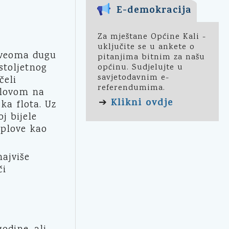
E-demokracija
Za mještane Općine Kali -
uključite se u ankete o
a veoma dugu
pitanjima bitnim za našu
stoljetnog
općinu. Sudjelujte u
savjetodavnim e-
čeli
referendumima.
nolovom na
Klikni ovdje
➔
ka flota. Uz
j bijele
 plove kao
ajviše
či