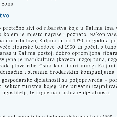
 zona.
tvo
o pretežno živi od ribarstva koje u Kalima im
po kojem je mjesto najviše i poznato. Nakon više
alom ribolovu, Kaljani su od 1920-ih godina po
 veće ribarske brodove, od 1960-ih počeli s tu
danas u Kalima postoji dobro opremljena ribars
zvijena je marikultura (kavezni uzgoj tuna, uzgo
erada plave ribe. Osim kao ribari mnogi Kaljani
 domaćim i stranim brodarskim kompanijama.
gospodarske djelatnosti su poljoprivreda – pon
, sektor turizma kojeg čine privatni izajmljiva
ugostitelji, te trgovina i uslužne djelatnosti.