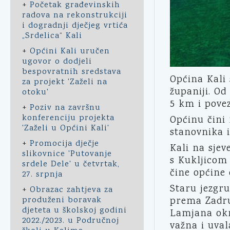
+
Početak građevinskih
radova na rekonstrukciji
i dogradnji dječjeg vrtića
„Srdelica“ Kali
+
Općini Kali uručen
ugovor o dodjeli
bespovratnih sredstava
Općina Kali
za projekt 'Zaželi na
županiji. Od
otoku'
5 km i pove
+
Poziv na završnu
konferenciju projekta
Općinu čini 
'Zaželi u Općini Kali'
stanovnika i
+
Promocija dječje
Kali na sje
slikovnice 'Putovanje
s Kukljicom 
srdele Dele' u četvrtak,
čine općine 
27. srpnja
Staru jezgru
+
Obrazac zahtjeva za
produženi boravak
prema Zadru
djeteta u školskoj godini
Lamjana okr
2022./2023. u Područnoj
važna i uval