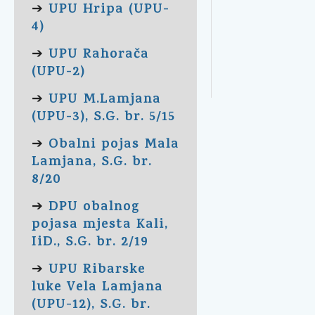
UPU Hripa (UPU-
➔
4)
UPU Rahorača
➔
(UPU-2)
UPU M.Lamjana
➔
(UPU-3), S.G. br. 5/15
Obalni pojas Mala
➔
Lamjana, S.G. br.
8/20
DPU obalnog
➔
pojasa mjesta Kali,
IiD., S.G. br. 2/19
UPU Ribarske
➔
luke Vela Lamjana
(UPU-12), S.G. br.