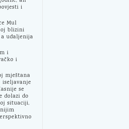
odine, ali
ovjesti i
ce Mul
j blizini
 a udaljenija
om i
vačko i
oj mještana
 iseljavanje
asnije se
e dolazi do
j situaciji,
enijim
perspektivno