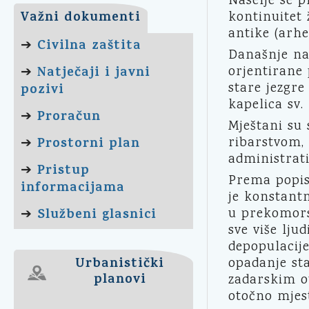
Naselje se p
Važni dokumenti
kontinuitet 
antike (arhe
Civilna zaštita
➔
Današnje nas
Natječaji i javni
orjentirane
➔
stare jezgre 
pozivi
kapelica sv.
Proračun
➔
Mještani su 
Prostorni plan
ribarstvom, 
➔
administrati
Pristup
➔
Prema popis
informacijama
je konstantn
Službeni glasnici
u prekomors
➔
sve više lju
depopulacije
Urbanistički
opadanje sta
planovi
zadarskim ot
otočno mjes