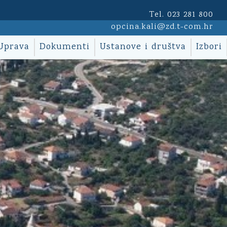
Tel. 023 281 800
opcina.kali@zd.t-com.hr
Uprava
Dokumenti
Ustanove i društva
Izbori