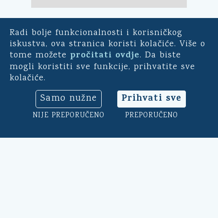
Radi bolje funkcionalnosti i korisničkog
E-demokracija
iskustva, ova stranica koristi kolačiće. Više o
pročitati ovdje
tome možete
. Da biste
Za mještane Općine Kali -
mogli koristiti sve funkcije, prihvatite sve
uključite se u ankete o
kolačiće.
pitanjima bitnim za našu
općinu. Sudjelujte u
Prihvati sve
Samo nužne
savjetodavnim e-referendumima.
Osim toga, na ovoj aplikaciji
NIJE PREPORUČENO
PREPORUČENO
možete ocijeniti rad općinskog
načelnika, vijeća i uprave.
Klikni ovdje
➔