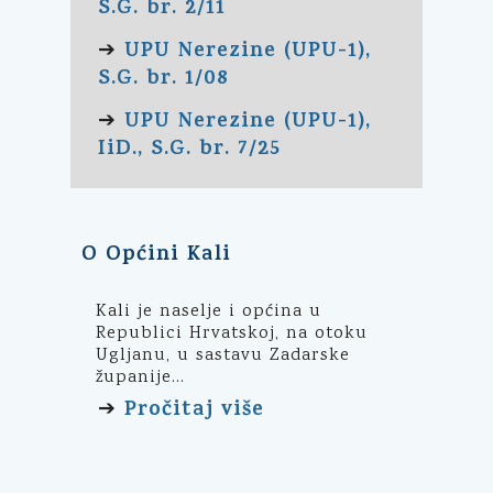
S.G. br. 2/11
UPU Nerezine (UPU-1),
➔
S.G. br. 1/08
UPU Nerezine (UPU-1),
➔
IiD., S.G. br. 7/25
O Općini Kali
Kali je naselje i općina u
Republici Hrvatskoj, na otoku
Ugljanu, u sastavu Zadarske
županije...
Pročitaj više
➔