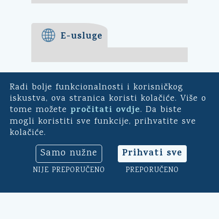
E-usluge
Radi bolje funkcionalnosti i korisničkog
E-demokracija
iskustva, ova stranica koristi kolačiće. Više o
pročitati ovdje
tome možete
. Da biste
Za mještane Općine Kali -
mogli koristiti sve funkcije, prihvatite sve
uključite se u ankete o
kolačiće.
pitanjima bitnim za našu
općinu. Sudjelujte u
Prihvati sve
Samo nužne
savjetodavnim e-referendumima.
Osim toga, na ovoj aplikaciji
NIJE PREPORUČENO
PREPORUČENO
možete ocijeniti rad općinskog
načelnika, vijeća i uprave.
Klikni ovdje
➔