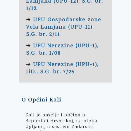
Lamjana (UPU-12), S.G. br.
1/12
UPU Gospodarske zone
➔
Vela Lamjana (UPU-11),
S.G. br. 2/11
UPU Nerezine (UPU-1),
➔
S.G. br. 1/08
UPU Nerezine (UPU-1),
➔
IiD., S.G. br. 7/25
O Općini Kali
Kali je naselje i općina u
Republici Hrvatskoj, na otoku
Ugljanu, u sastavu Zadarske