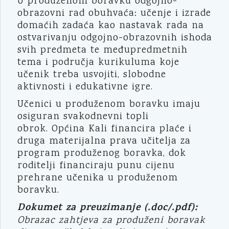
U produženom boravku odgojno-
obrazovni rad obuhvaća: učenje i izrade
domaćih zadaća kao nastavak rada na
ostvarivanju odgojno-obrazovnih ishoda
svih predmeta te međupredmetnih
tema i područja kurikuluma koje
učenik treba usvojiti, slobodne
aktivnosti i edukativne igre.
Učenici u produženom boravku imaju
osiguran svakodnevni topli
obrok. Općina Kali financira plaće i
druga materijalna prava učitelja za
program produženog boravka, dok
roditelji financiraju punu cijenu
prehrane učenika u produženom
boravku.
Dokumet za preuzimanje (.doc/.pdf):
Obrazac zahtjeva za produženi boravak