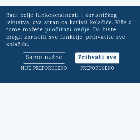
Radi bolje funkcionalnosti i korisničkog
E-demokracija
iskustva, ova stranica koristi kolačiće. Više o
pročitati ovdje
tome možete
. Da biste
Za mještane Općine Kali -
mogli koristiti sve funkcije, prihvatite sve
uključite se u ankete o
kolačiće.
pitanjima bitnim za našu
općinu. Sudjelujte u
Prihvati sve
Samo nužne
savjetodavnim e-referendumima.
Osim toga, na ovoj aplikaciji
NIJE PREPORUČENO
PREPORUČENO
možete ocijeniti rad općinskog
načelnika, vijeća i uprave.
Klikni ovdje
➔