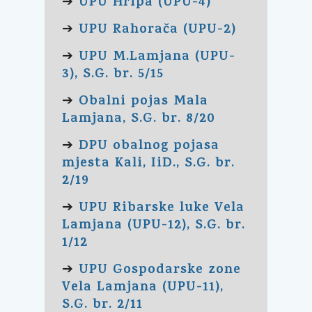
UPU Hripa (UPU-4)
➔
UPU Rahorača (UPU-2)
➔
UPU M.Lamjana (UPU-
➔
3), S.G. br. 5/15
Obalni pojas Mala
➔
Lamjana, S.G. br. 8/20
DPU obalnog pojasa
➔
mjesta Kali, IiD., S.G. br.
2/19
UPU Ribarske luke Vela
➔
Lamjana (UPU-12), S.G. br.
1/12
UPU Gospodarske zone
➔
Vela Lamjana (UPU-11),
S.G. br. 2/11