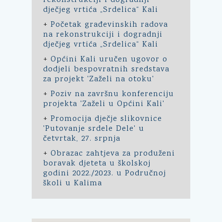
rekonstrukciji i dogradnji
dječjeg vrtića „Srdelica“ Kali
+
Početak građevinskih radova
na rekonstrukciji i dogradnji
dječjeg vrtića „Srdelica“ Kali
+
Općini Kali uručen ugovor o
dodjeli bespovratnih sredstava
za projekt 'Zaželi na otoku'
+
Poziv na završnu konferenciju
projekta 'Zaželi u Općini Kali'
+
Promocija dječje slikovnice
'Putovanje srdele Dele' u
četvrtak, 27. srpnja
+
Obrazac zahtjeva za produženi
boravak djeteta u školskoj
godini 2022./2023. u Područnoj
školi u Kalima