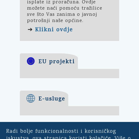
isplate iz proračuna. Ovdje
možete naći pomoću tražilice
sve što Vas zanima o javnoj
potrošnji naše općine.
Klikni ovdje
➔
EU projekti
E-usluge
Radi bolje funkcionalnosti i korisničkog
E-demokracija
iskustva, ova stranica koristi kolačiće. Više o