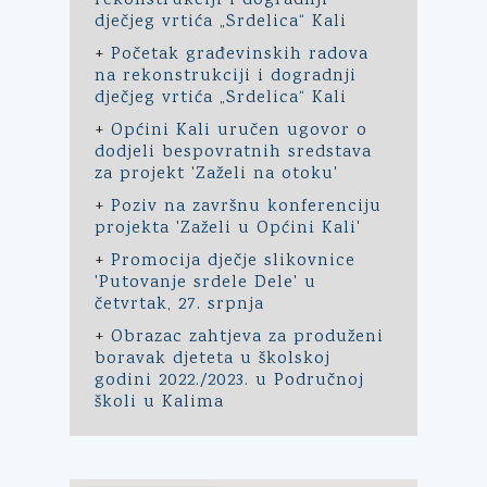
rekonstrukciji i dogradnji
dječjeg vrtića „Srdelica“ Kali
+
Početak građevinskih radova
na rekonstrukciji i dogradnji
dječjeg vrtića „Srdelica“ Kali
+
Općini Kali uručen ugovor o
dodjeli bespovratnih sredstava
za projekt 'Zaželi na otoku'
+
Poziv na završnu konferenciju
projekta 'Zaželi u Općini Kali'
+
Promocija dječje slikovnice
'Putovanje srdele Dele' u
četvrtak, 27. srpnja
+
Obrazac zahtjeva za produženi
boravak djeteta u školskoj
godini 2022./2023. u Područnoj
školi u Kalima