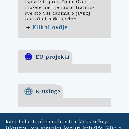
isplate iz proračuna. Ovdje
možete naći pomoću tražilice
sve što Vas zanima o javnoj
potrošnji naše općine.
Klikni ovdje
➔
EU projekti
E-usluge
Radi bolje funkcionalnosti i korisničkog
E-demokracija
iskustva, ova stranica koristi kolačiće. Više o