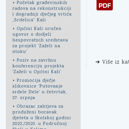
+
Početak građevinskih
radova na rekonstrukciji
i dogradnji dječjeg vrtića
„Srdelica“ Kali
+
Općini Kali uručen
ugovor o dodjeli
bespovratnih sredstava
za projekt 'Zaželi na
otoku'
+
Poziv na završnu
➔ Više iz ka
konferenciju projekta
'Zaželi u Općini Kali'
+
Promocija dječje
slikovnice 'Putovanje
srdele Dele' u četvrtak,
27. srpnja
+
Obrazac zahtjeva za
produženi boravak
djeteta u školskoj godini
2022./2023. u Područnoj