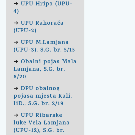
UPU Hripa (UPU-
➔
4)
UPU Rahorača
➔
(UPU-2)
UPU M.Lamjana
➔
(UPU-3), S.G. br. 5/15
Obalni pojas Mala
➔
Lamjana, S.G. br.
8/20
DPU obalnog
➔
pojasa mjesta Kali,
IiD., S.G. br. 2/19
UPU Ribarske
➔
luke Vela Lamjana
(UPU-12), S.G. br.