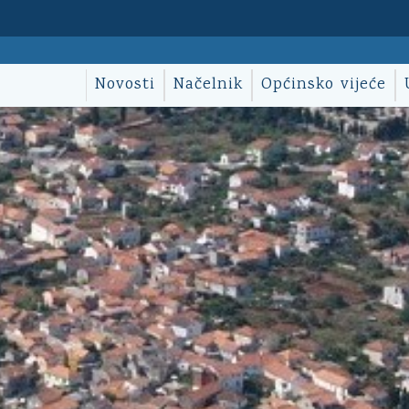
Novosti
Načelnik
Općinsko vijeće