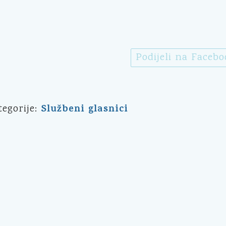
Podijeli na Faceb
Službeni glasnici
tegorije: