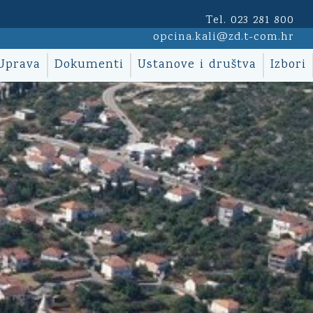
Tel. 023 281 800
opcina.kali@zd.t-com.hr
Uprava
Dokumenti
Ustanove i društva
Izbori