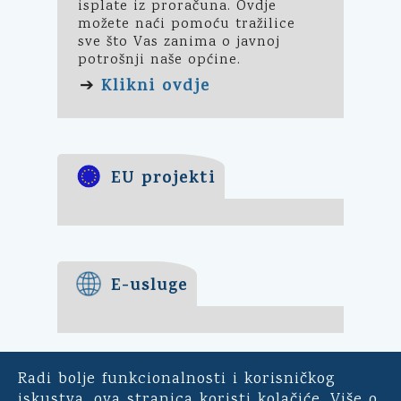
isplate iz proračuna. Ovdje
možete naći pomoću tražilice
sve što Vas zanima o javnoj
potrošnji naše općine.
Klikni ovdje
➔
EU projekti
E-usluge
Radi bolje funkcionalnosti i korisničkog
E-demokracija
iskustva, ova stranica koristi kolačiće. Više o