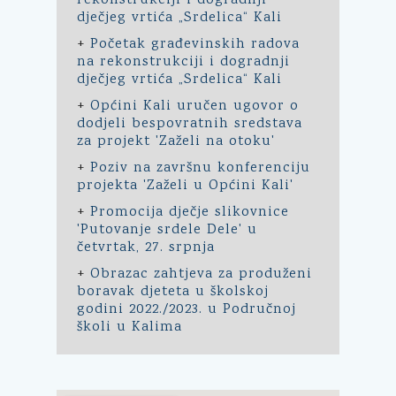
rekonstrukciji i dogradnji
dječjeg vrtića „Srdelica“ Kali
+
Početak građevinskih radova
na rekonstrukciji i dogradnji
dječjeg vrtića „Srdelica“ Kali
+
Općini Kali uručen ugovor o
dodjeli bespovratnih sredstava
za projekt 'Zaželi na otoku'
+
Poziv na završnu konferenciju
projekta 'Zaželi u Općini Kali'
+
Promocija dječje slikovnice
'Putovanje srdele Dele' u
četvrtak, 27. srpnja
+
Obrazac zahtjeva za produženi
boravak djeteta u školskoj
godini 2022./2023. u Područnoj
školi u Kalima