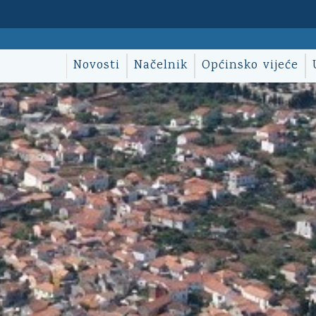
Novosti
Načelnik
Općinsko vijeće