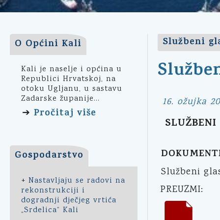
Službeni gl
O Općini Kali
Služben
Kali je naselje i općina u
Republici Hrvatskoj, na
otoku Ugljanu, u sastavu
Zadarske županije...
16. ožujka 20
Pročitaj više
➔
SLUŽBENI 
DOKUMENT
Gospodarstvo
Službeni gla
+
Nastavljaju se radovi na
PREUZMI:
rekonstrukciji i
dogradnji dječjeg vrtića
„Srdelica“ Kali