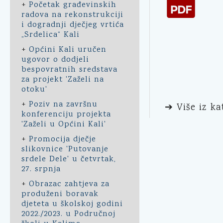
+
Početak građevinskih
radova na rekonstrukciji
i dogradnji dječjeg vrtića
„Srdelica“ Kali
+
Općini Kali uručen
ugovor o dodjeli
bespovratnih sredstava
za projekt 'Zaželi na
otoku'
+
Poziv na završnu
➔ Više iz ka
konferenciju projekta
'Zaželi u Općini Kali'
+
Promocija dječje
slikovnice 'Putovanje
srdele Dele' u četvrtak,
27. srpnja
+
Obrazac zahtjeva za
produženi boravak
djeteta u školskoj godini
2022./2023. u Područnoj