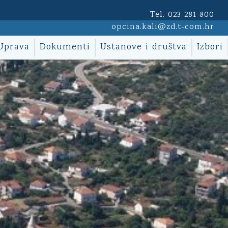
Tel. 023 281 800
opcina.kali@zd.t-com.hr
Uprava
Dokumenti
Ustanove i društva
Izbori