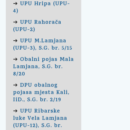
UPU Hripa (UPU-
➔
4)
UPU Rahorača
➔
(UPU-2)
UPU M.Lamjana
➔
(UPU-3), S.G. br. 5/15
Obalni pojas Mala
➔
Lamjana, S.G. br.
8/20
DPU obalnog
➔
pojasa mjesta Kali,
IiD., S.G. br. 2/19
UPU Ribarske
➔
luke Vela Lamjana
(UPU-12), S.G. br.