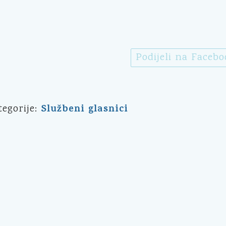
Podijeli na Faceb
Službeni glasnici
tegorije: