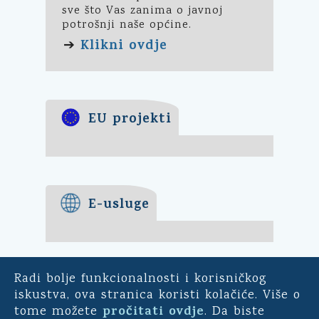
sve što Vas zanima o javnoj
potrošnji naše općine.
Klikni ovdje
➔
EU projekti
E-usluge
Radi bolje funkcionalnosti i korisničkog
E-demokracija
iskustva, ova stranica koristi kolačiće. Više o
pročitati ovdje
tome možete
. Da biste