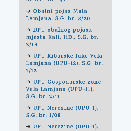
3), S.G. br. 5/15
Obalni pojas Mala
➔
Lamjana, S.G. br. 8/20
DPU obalnog pojasa
➔
mjesta Kali, IiD., S.G. br.
2/19
UPU Ribarske luke Vela
➔
Lamjana (UPU-12), S.G. br.
1/12
UPU Gospodarske zone
➔
Vela Lamjana (UPU-11),
S.G. br. 2/11
UPU Nerezine (UPU-1),
➔
S.G. br. 1/08
UPU Nerezine (UPU-1),
➔