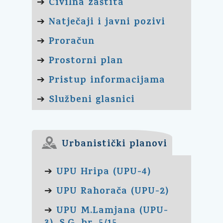
Civilna zaštita
➔
Natječaji i javni pozivi
➔
Proračun
➔
Prostorni plan
➔
Pristup informacijama
➔
Službeni glasnici
➔
Urbanistički planovi
UPU Hripa (UPU-4)
➔
UPU Rahorača (UPU-2)
➔
UPU M.Lamjana (UPU-
➔