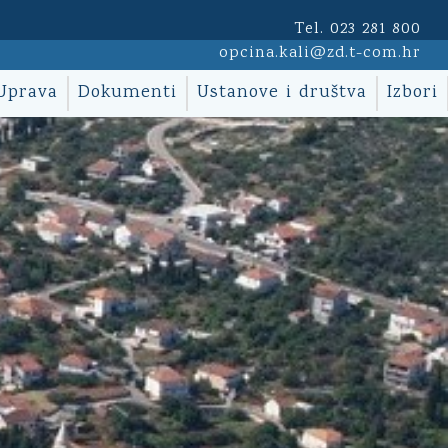
Tel. 023 281 800
opcina.kali@zd.t-com.hr
Uprava
Dokumenti
Ustanove i društva
Izbori