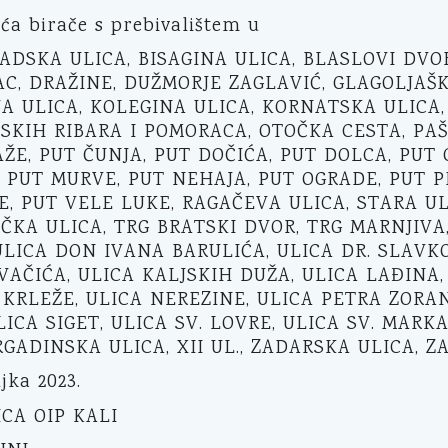
ća birače s prebivalištem u
RADSKA ULICA, BISAGINA ULICA, BLASLOVI DV
AC, DRAŽINE, DUŽMORJE ZAGLAVIĆ, GLAGOLJAŠK
 ULICA, KOLEGINA ULICA, KORNATSKA ULICA,
SKIH RIBARA I POMORACA, OTOČKA CESTA, PAŠM
ŽE, PUT ČUNJA, PUT DOČIĆA, PUT DOLCA, PUT
 PUT MURVE, PUT NEHAJA, PUT OGRADE, PUT P
E, PUT VELE LUKE, RAGAČEVA ULICA, STARA UL
AČKA ULICA, TRG BRATSKI DVOR, TRG MARNJIVA,
ULICA DON IVANA BARULIĆA, ULICA DR. SLAVKO
AČIĆA, ULICA KALJSKIH DUŽA, ULICA LAĐINA,
KRLEŽE, ULICA NEREZINE, ULICA PETRA ZORAN
LICA SIGET, ULICA SV. LOVRE, ULICA SV. MARK
RGADINSKA ULICA, XII UL., ZADARSKA ULICA, Z
ujka 2023.
CA OIP KALI