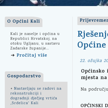
Prijevremen
O Općini Kali
Rješenj
Kali je naselje i općina u
Republici Hrvatskoj, na
Općine 
otoku Ugljanu, u sastavu
Zadarske županije...
Pročitaj više
➔
22. ožujka 20
Općinsko 
Gospodarstvo
mjesta na
+
Nastavljaju se radovi na
Na područj
rekonstrukciji i
dogradnji dječjeg vrtića
„Srdelica“ Kali
OPĆINSKI D