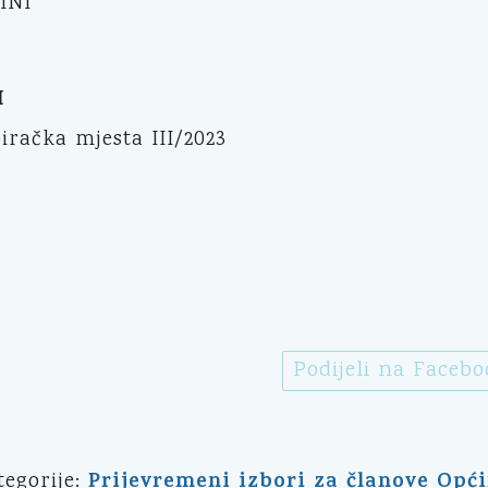
INI
I
biračka mjesta III/2023
Podijeli na Faceb
Prijevremeni izbori za članove Opći
tegorije: