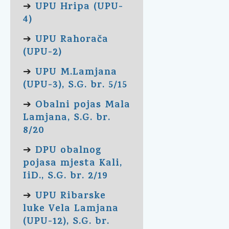
UPU Hripa (UPU-
➔
4)
UPU Rahorača
➔
(UPU-2)
UPU M.Lamjana
➔
(UPU-3), S.G. br. 5/15
Obalni pojas Mala
➔
Lamjana, S.G. br.
8/20
DPU obalnog
➔
pojasa mjesta Kali,
IiD., S.G. br. 2/19
UPU Ribarske
➔
luke Vela Lamjana
(UPU-12), S.G. br.