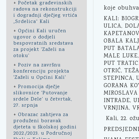
+
Početak građevinskih
koje obuhva
radova na rekonstrukciji
i dogradnji dječjeg vrtića
KALI: BIOG
„Srdelica“ Kali
ULICA, DOL
+
Općini Kali uručen
KAPETANOVA
ugovor o dodjeli
OBALA KALJ
bespovratnih sredstava
PUT BATALA
za projekt 'Zaželi na
MALE LUKE,
otoku'
PUT TRATIC
+
Poziv na završnu
OTRIĆ, TEŽ
konferenciju projekta
'Zaželi u Općini Kali'
STEPINCA, 
GORANA KOV
+
Promocija dječje
MIROSLAVA 
slikovnice 'Putovanje
srdele Dele' u četvrtak,
INTRADE, U
27. srpnja
VRNJINA, V
+
Obrazac zahtjeva za
Kali, 22. ož
produženi boravak
djeteta u školskoj godini
PREDSJEDNI
2022./2023. u Područnoj