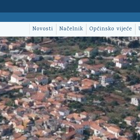
Novosti
Načelnik
Općinsko vijeće