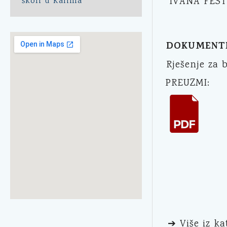
IVANA FEST
školi u Kalima
DOKUMENT
Rješenje za 
PREUZMI:
➔ Više iz ka