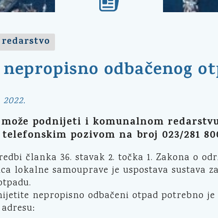
redarstvo
a nepropisno odbačenog o
 2022.
e može podnijeti i komunalnom redarstv
i telefonskim pozivom na broj 023/281 80
edbi članka 36. stavak 2. točka 1. Zakona o o
ica lokalne samouprave je uspostava sustava z
tpadu.
ijetite nepropisno odbačeni otpad potrebno je po
 adresu: