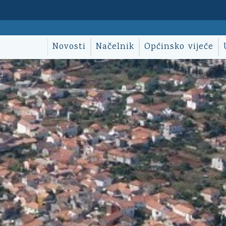
Novosti
Načelnik
Općinsko vijeće