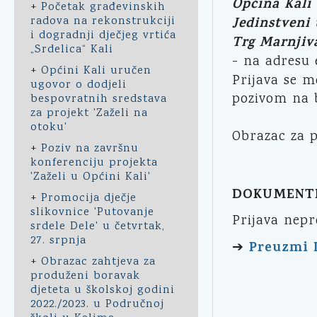
Općina Kali
+
Početak građevinskih
radova na rekonstrukciji
Jedinstveni 
i dogradnji dječjeg vrtića
Trg Marnjiva
„Srdelica“ Kali
- na adresu 
+
Općini Kali uručen
Prijava se 
ugovor o dodjeli
pozivom na 
bespovratnih sredstava
za projekt 'Zaželi na
otoku'
Obrazac za p
+
Poziv na završnu
konferenciju projekta
'Zaželi u Općini Kali'
DOKUMENT
+
Promocija dječje
slikovnice 'Putovanje
Prijava nep
srdele Dele' u četvrtak,
27. srpnja
Preuzmi
➔
+
Obrazac zahtjeva za
produženi boravak
djeteta u školskoj godini
2022./2023. u Područnoj