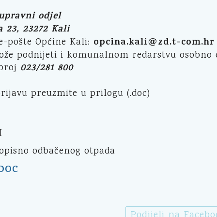
upravni odjel
 23, 23272 Kali
opcina.kali@zd.t-com.hr
e-pošte Općine Kali:
može podnijeti i komunalnom redarstvu osobno 
023/281 800
broj
rijavu preuzmite u prilogu (.doc)
I
ropisno odbačenog otpada
 DOC
Podijeli na Faceb