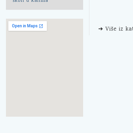
školi u Kalima
➔ Više iz ka