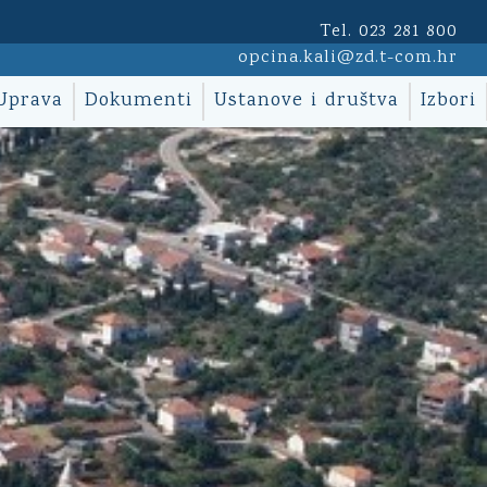
Tel. 023 281 800
opcina.kali@zd.t-com.hr
Uprava
Dokumenti
Ustanove i društva
Izbori