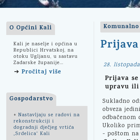
Komunalno 
O Općini Kali
Prijav
Kali je naselje i općina u
Republici Hrvatskoj, na
otoku Ugljanu, u sastavu
Zadarske županije...
28. listopada
Pročitaj više
➔
Prijava s
upravu il
Gospodarstvo
Sukladno odr
obveza jedin
+
Nastavljaju se radovi na
odbačenom o
rekonstrukciji i
Ukoliko prim
dogradnji dječjeg vrtića
- poštom na
„Srdelica“ Kali