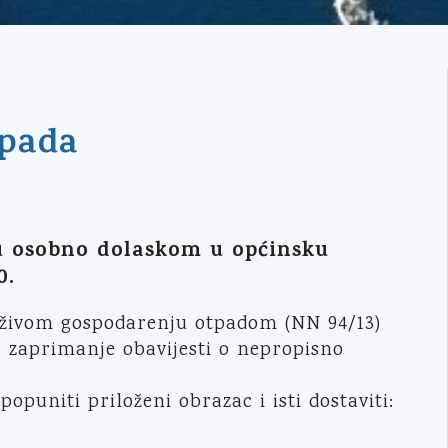
tpada
u osobno dolaskom u općinsku
0.
drživom gospodarenju otpadom (NN 94/13)
a zaprimanje obavijesti o nepropisno
puniti priloženi obrazac i isti dostaviti: