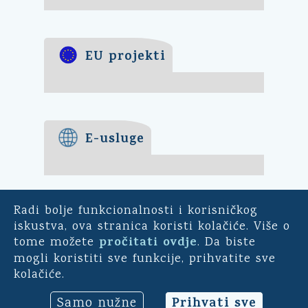
EU projekti
E-usluge
Radi bolje funkcionalnosti i korisničkog
E-demokracija
iskustva, ova stranica koristi kolačiće. Više o
pročitati ovdje
tome možete
. Da biste
Za mještane Općine Kali -
mogli koristiti sve funkcije, prihvatite sve
uključite se u ankete o
kolačiće.
pitanjima bitnim za našu
općinu. Sudjelujte u
Prihvati sve
Samo nužne