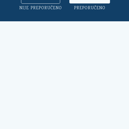
savjetodavnim e-referendumima.
Osim toga, na ovoj aplikaciji
NIJE PREPORUČENO
PREPORUČENO
možete ocijeniti rad općinskog
načelnika, vijeća i uprave.
Klikni ovdje
➔
Općina Kali
Trg Marnjiva 23
23272 Kali, HR
Uredovno vrijeme:
7:00 - 15:00 sati