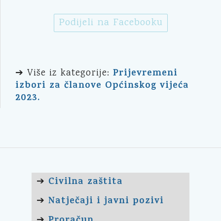
Podijeli na Facebooku
Prijevremeni
➔ Više iz kategorije:
izbori za članove Općinskog vijeća
2023.
Civilna zaštita
➔
Natječaji i javni pozivi
➔
Proračun
➔