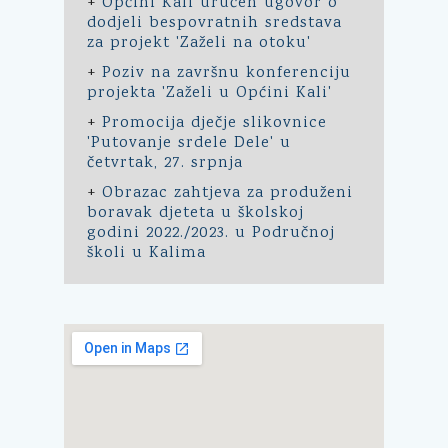
+
Općini Kali uručen ugovor o
dodjeli bespovratnih sredstava
za projekt 'Zaželi na otoku'
+
Poziv na završnu konferenciju
projekta 'Zaželi u Općini Kali'
+
Promocija dječje slikovnice
'Putovanje srdele Dele' u
četvrtak, 27. srpnja
+
Obrazac zahtjeva za produženi
boravak djeteta u školskoj
godini 2022./2023. u Područnoj
školi u Kalima